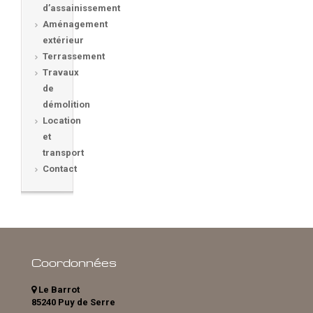
d’assainissement
Aménagement
extérieur
Terrassement
Travaux
de
démolition
Location
et
transport
Contact
Coordonnées
Le Barrot
85240 Puy de Serre