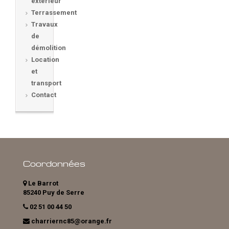
extérieur
Terrassement
Travaux
de
démolition
Location
et
transport
Contact
Coordonnées
Le Barrot
85240 Puy de Serre
02 51 00 44 50
charriernc85@orange.fr